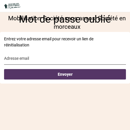
Mot de passe oublié
Mobilisation Société sans assos, Société en
morceaux
Entrez votre adresse email pour recevoir un lien de
réinitialisation
Adresse email
Envoyer